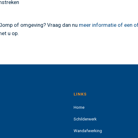
mstreken
e Klomp of omgeving? Vraag dan nu
meer informatie of een o
met u op.
LINKS
Home
Schilderwerk
Wandafwerking