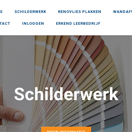
E
SCHILDERWERK
RENOVLIES PLAKKEN
WANDAF
TACT
INLOGGEN
ERKEND LEERBEDRIJF
Schilderwerk