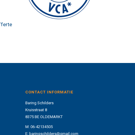
fferte
CONTACT INFORMATIE
Baring Schilders
Kruisstraat 8
8375 BE OLDEMARKT
M:
06-42134505
E:
baringschilders@gmail.com