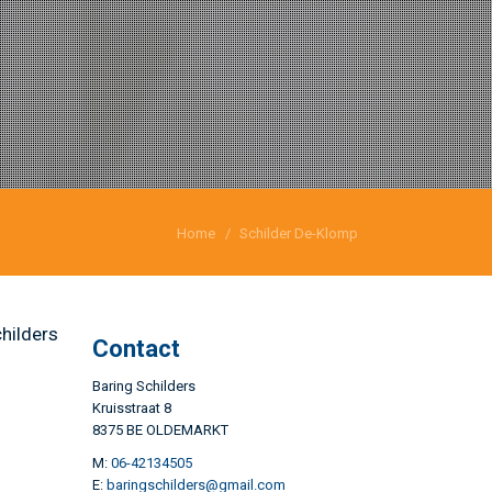
Home
Schilder De-Klomp
hilders
Contact
Baring Schilders
Kruisstraat 8
8375 BE OLDEMARKT
M:
06-42134505
E:
baringschilders@gmail.com